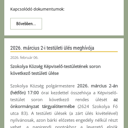
Kapcsolódó dokumentumok:
Bővebben...
2026. március 2-i testületi ülés meghívója
2026. február 06.
Szokolya Község Képviselő-testületének soron
következő testületi ülése
Szokolya Község polgármestere
2026. március 2-án
(hétfőn) 17:00
órai kezdettel összehívja a Képviselő-
testület soron következő rendes ülését
az
önkormányzat tárgyalótermébe
(2624 Szokolya Fő
utca 83). A testületi ülések (a zárt ülés kivételével)
nyilvánosak, azon bárki előzetes engedély nélkül részt
vehet, a napirendi pontokhoz a levezető elnök