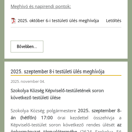
Meghívó és napirendi pontok:
2025. október 6-i testületi ülés meghívója
Letöltés
Bővebben...
2025. szeptember 8-i testületi ülés meghívója
2025. november 04.
Szokolya Község Képviselő-testületének soron
következő testületi ülése
Szokolya Község polgármestere
2025. szeptember 8-
án (hétfőn) 17:00
órai kezdettel összehívja a
Képviselő-testület soron következő rendes ülését
az
önkormányzat tárgyalótermébe
(2624 Szokolya Fő