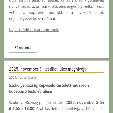
utca 83). A testületi ülések (a zárt ülés kivételével)
nyilvánosak, azon bárki előzetes engedély nélkül részt
vehet, a napirendi pontokhoz a levezető elnök
engedélyével hozzászólhat.
Kapcsolódó dokumentumok:
Bővebben...
2025. november 3-i testületi ülés meghívója
2025. november 04.
Szokolya Község Képviselő-testületének soron
következő testületi ülése
Szokolya Község polgármestere
2025. november 3-án
(hétfőn) 18:00
órai kezdettel összehívja a Képviselő-