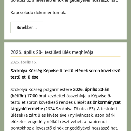
pontokhoz a levezető elnök engedélyével hozzászólhat.
Kapcsolódó dokumentumok:
Bővebben...
2026. ápilis 20-i testületi ülés meghívója
2026. április 16.
Szokolya Község Képviselő-testületének soron következő
testületi ülése
Szokolya Község polgármestere
2026. április 20-án
(hétfőn) 17:00
órai kezdettel összehívja a Képviselő-
testület soron következő rendes ülését
az önkormányzat
tárgyalótermébe
(2624 Szokolya Fő utca 83). A testületi
ülések (a zárt ülés kivételével) nyilvánosak, azon bárki
előzetes engedély nélkül részt vehet, a napirendi
pontokhoz a levezető elnök engedélyével hozzászólhat.