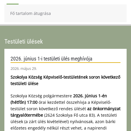
Fő tartalom átugrása
Testületi ülések
2026. június 1-i testületi ülés meghívója
2026. május 29.
Szokolya Község Képviselő-testületének soron következő
testületi ülése
Szokolya Község polgármestere
2026. június 1-én
(hétfőn) 17:00
órai kezdettel összehívja a Képviselő-
testület soron következő rendes ülését
az önkormányzat
tárgyalótermébe
(2624 Szokolya Fő utca 83). A testületi
ülések (a zárt ülés kivételével) nyilvánosak, azon bárki
előzetes engedély nélkül részt vehet, a napirendi