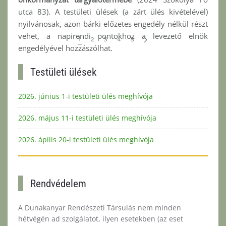
utca 83). A testületi ülések (a zárt ülés kivételével)
nyilvánosak, azon bárki előzetes engedély nélkül részt
vehet, a napirendi pontokhoz a levezető elnök
1
2
3
4
5
engedélyével hozzászólhat.
Napirendi pontok:
Testületi ülések
2026. június 1-i testületi ülés meghívója
Bővebben...
2026. május 11-i testületi ülés meghívója
2026. ápilis 20-i testületi ülés meghívója
Rendvédelem
A Dunakanyar Rendészeti Társulás nem minden
hétvégén ad szolgálatot, ilyen esetekben (az eset