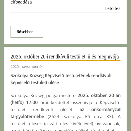
elfogadása
Letöltés
Bővebben...
2025. október 20-i rendkívüli testületi ülés meghívója
2025. november 04.
Szokolya Község Képviselő-testületének rendkívüli
képviselő-testületi ülése
Szokolya Község polgármestere
2025. október 20-án
(hétfő) 17:00
órai kezdettel összehívja a Képviselő-
testület rendkívüli ülését
az önkormányzat
tárgyalótermébe
(2624 Szokolya Fő utca 83). A
testületi ülések (a zárt ülés kivételével) nyilvánosak,
azon bárki előzetes engedély nélkül részt vehet, a