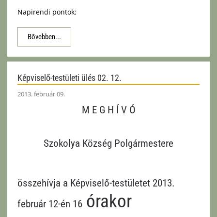
Napirendi pontok:
Bővebben...
Képviselő-testületi ülés 02. 12.
2013. február 09.
M E G H Í V Ó
Szokolya Község Polgármestere
összehívja a Képviselő-testületet 2013.
órakor
február 12-én 16