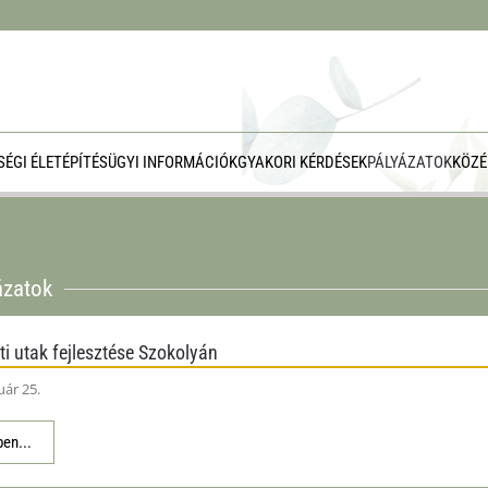
ÉGI ÉLET
ÉPÍTÉSÜGYI INFORMÁCIÓK
GYAKORI KÉRDÉSEK
PÁLYÁZATOK
KÖZÉ
ázatok
eti utak fejlesztése Szokolyán
uár 25.
en...