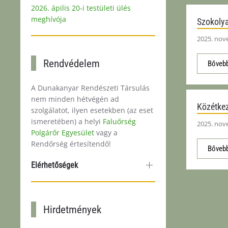
2026. ápilis 20-i testületi ülés
meghívója
Szokolya
2025. nov
Rendvédelem
Bővebb
A Dunakanyar Rendészeti Társulás
nem minden hétvégén ad
Közétkez
szolgálatot, ilyen esetekben (az eset
ismeretében) a helyi
Faluőrség
2025. nov
Polgárőr Egyesület
vagy a
Rendőrség értesítendő!
Bővebb
Elérhetőségek
Hirdetmények