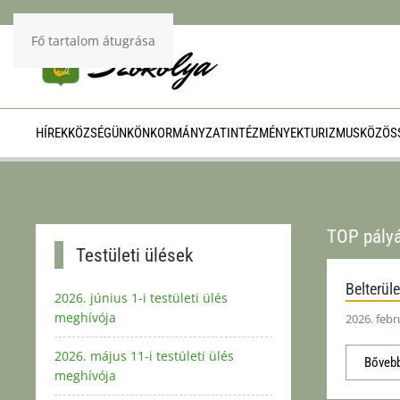
Fő tartalom átugrása
HÍREK
KÖZSÉGÜNK
ÖNKORMÁNYZAT
INTÉZMÉNYEK
TURIZMUS
KÖZÖSS
TOP pály
Testületi ülések
Belterül
2026. június 1-i testületi ülés
meghívója
2026. febr
2026. május 11-i testületi ülés
Bővebb
meghívója