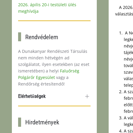
2026. ápilis 20-i testületi ülés
A 2026.
meghívója
választás
A Ne
Rendvédelem
legk
névj
A Dunakanyar Rendészeti Társulás
tájé
nem minden hétvégén ad
névj
szolgálatot, ilyen esetekben (az eset
tová
ismeretében) a helyi
Faluőrség
szav
Polgárőr Egyesület
vagy a
vála
Rendőrség értesítendő!
tele
A sz
Elérhetőségek
febr
előt
febr
A vá
Hirdetmények
legk
A sz