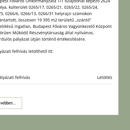
pest Főváros Önkormányzata 1/1 tulajdonát képező 2624
lya, külterület 0265/17, 0265/21, 0265/22, 0265/24,
3, 0266/6, 0266/13, 0266/31 helyrajzi számokon
ántartott, összesen 19 395 m2 területű „szántó”
elölésű ingatlan, Budapest Főváros Vagyonkezelő Központ
körűen Működő Részvénytársaság által nyilvános,
rdulós pályázat útján történő értékesítésére.
yázati felhívás letölthető itt:
ályázati felhívás
Letöltés
vebben...