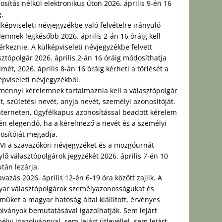
osítás nélkül elektronikus úton 2026. április 9-én 16
g.
lképviseleti névjegyzékbe való felvételre irányuló
lemnek legkésőbb 2026. április 2-án 16 óráig kell
rkeznie. A külképviseleti névjegyzékbe felvett
sztópolgár 2026. április 2-án 16 óráig módosíthatja
lmét, 2026. április 8-án 16 óráig kérheti a törlését a
épviseleti névjegyzékből.
mennyi kérelemnek tartalmaznia kell a választópolgár
t, születési nevét, anyja nevét, személyi azonosítóját.
nterneten, ügyfélkapus azonosítással beadott kérelem
én elegendő, ha a kérelmező a nevét és a személyi
osítóját megadja.
VI a szavazóköri névjegyzéket és a mozgóurnát
ylő választópolgárok jegyzékét 2026. április 7-én 10
után lezárja.
avazás 2026. április 12-én 6-19 óra között zajlik. A
ar választópolgárok személyazonosságukat és
ímüket a magyar hatóság által kiállított, érvényes
olványok bemutatásával igazolhatják. Sem lejárt
élyi igazolvánnyal, sem lejárt útlevéllel, sem lejárt