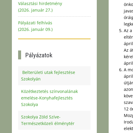
Választási hirdetmény
önko
(2026. január 27.)
java
órái
Pályázati felhívás
legk
(2026. január 09.)
Az a
elté
ápri
Az á
Pályázatok
kére
ápri
A mo
Belterületi utak fejlesztése
ápri
Szokolyán
útjá
azon
Közétkeztetés színvonalának
köve
emelése-Konyhafejlesztés
szav
Szokolya
12 ó
Mozg
Szokolya Zöld Szíve-
Irod
Természetközeli élménytér
elek