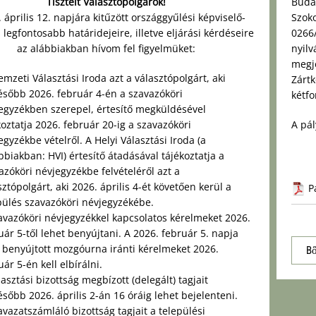
Tisztelt Választópolgárok!
Buda
 április 12. napjára kitűzött országgyűlési képviselő-
Szoko
 legfontosabb határidejeire, illetve eljárási kérdéseire
0266/
az alábbiakban hívom fel figyelmüket:
nyilv
megj
mzeti Választási Iroda azt a választópolgárt, aki
Zárt
ésőbb 2026. február 4-én a szavazóköri
kétfo
egyzékben szerepel, értesítő megküldésével
koztatja 2026. február 20-ig a szavazóköri
A pál
egyzékbe vételről. A Helyi Választási Iroda (a
bbiakban: HVI) értesítő átadásával tájékoztatja a
azóköri névjegyzékbe felvételéről azt a
sztópolgárt, aki 2026. április 4-ét követően kerül a
P
pülés szavazóköri névjegyzékébe.
avazóköri névjegyzékkel kapcsolatos kérelmeket 2026.
uár 5-től lehet benyújtani. A 2026. február 5. napja
t benyújtott mozgóurna iránti kérelmeket 2026.
Bő
uár 5-én kell elbírálni.
lasztási bizottság megbízott (delegált) tagjait
ésőbb 2026. április 2-án 16 óráig lehet bejelenteni.
avazatszámláló bizottság tagjait a települési