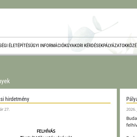
ÉGI ÉLET
ÉPÍTÉSÜGYI INFORMÁCIÓK
GYAKORI KÉRDÉSEK
PÁLYÁZATOK
KÖZÉ
nyek
si hirdetmény
Pályá
ár 27.
2026. 
Buda
felhí
FELHÍVÁS