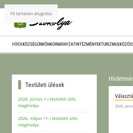
Fő tartalom átugrása
HÍREK
KÖZSÉGÜNK
ÖNKORMÁNYZAT
INTÉZMÉNYEK
TURIZMUS
KÖZÖSS
Hirdetmé
Testületi ülések
Választá
2026. június 1-i testületi ülés
meghívója
2026. janu
2026. május 11-i testületi ülés
meghívója