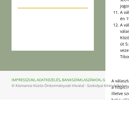
jogo
A vá
én 1
A vá
vála
Közö
út 5
veze
Tibo
IMPRESSZUM
,
ADATKEZELÉS
,
BANKSZÁMLASZÁMOK
,
GDPR
A válasz
© Kismarosi Közös Önkormányzati Hivatal - Szokolyai Kirendeltsége
a https:
illetve 
helyi vál
A Helyi V
út 5.
A választ