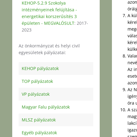
azon
KEHOP-5.2.9 Szokolya
órái
intézményeinek felújítása -
A kü
energetikai korszerűsítés 3
kére
épületen - MEGVALÓSULT
: 2017-
megé
2023
vála
kére
Az önkormányzat és helyi civil
külk
egyesületek pályázatai:
Vala
nevé
KEHOP pályázatok
Az i
eset
TOP pályázatok
azon
Az N
VP pályázatok
igén
óra 
Magyar Falu pályázatok
A sz
magy
MLSZ pályázatok
lakc
igaz
Egyéb pályázatok
szem