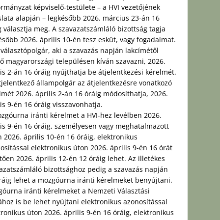
rmányzat képviselő-testülete – a HVI vezetőjének
slata alapján – legkésőbb 2026. március 23-án 16
g választja meg. A szavazatszámláló bizottság tagja
ésőbb 2026. április 10-én tesz esküt, vagy fogadalmat.
 választópolgár, aki a szavazás napján lakcímétől
rő magyarországi településen kíván szavazni, 2026.
lis 2-án 16 óráig nyújthatja be átjelentkezési kérelmét.
tjelentkező állampolgár az átjelentkezésre vonatkozó
lmét 2026. április 2-án 16 óráig módosíthatja, 2026.
lis 9-én 16 óráig visszavonhatja.
zgóurna iránti kérelmet a HVI-hez levélben 2026.
lis 9-én 16 óráig, személyesen vagy meghatalmazott
n 2026. április 10-én 16 óráig, elektronikus
osítással elektronikus úton 2026. április 9-én 16 órát
tően 2026. április 12-én 12 óráig lehet. Az illetékes
azatszámláló bizottsághoz pedig a szavazás napján
ráig lehet a mozgóurna iránti kérelmeket benyújtani.
óurna iránti kérelmeket a Nemzeti Választási
ához is be lehet nyújtani elektronikus azonosítással
tronikus úton 2026. április 9-én 16 óráig, elektronikus