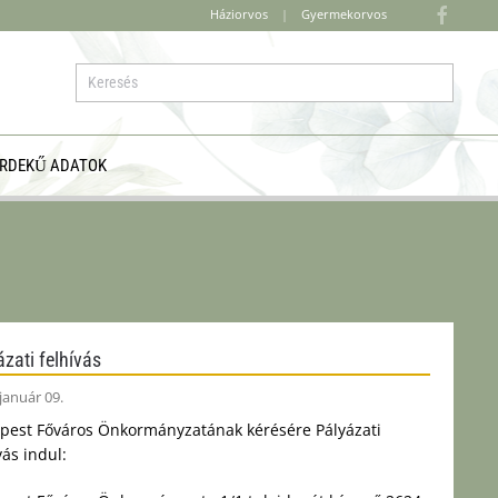
Háziorvos
|
Gyermekorvos
RDEKŰ ADATOK
zati felhívás
január 09.
pest Főváros Önkormányzatának kérésére Pályázati
vás indul: