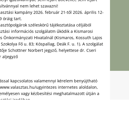
sítvánnyal nem lehet szavazni!
lasztási kampány 2026. február 21-től 2026. április 12-
9 óráig tart.
lasztópolgárok széleskörű tájékoztatása céljából
sztási információs szolgálatm űködik a Kismarosi
s Önkormányzati Hivatalnál (Kismaros, Kossuth Lajos
; Szokolya Fő u. 83; Kóspallag, Deák F. u. 1). A szolgálat
tője Schottner Norbert jegyző, helyettese dr. Cseri
r aljegyző
tással kapcsolatos valamennyi kérelem benyújtható
//www.valasztas.hu/ugyintezes internetes aloldalon,
személyesen vagy kézbesítési meghatalmazott útján a
asztási irodában.
álasztási Iroda (HVI) címe: 2623 Kismaros, Kossuth L.
ással kapcsolatos információk, határidők