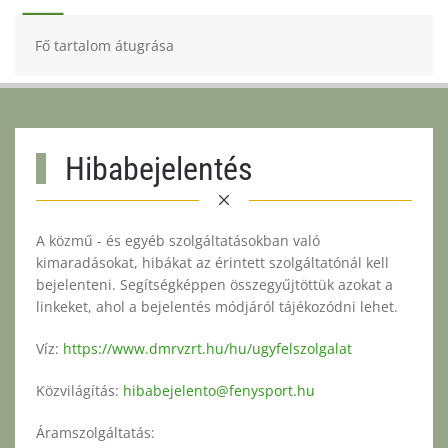
Fő tartalom átugrása
Hibabejelentés
A közmű - és egyéb szolgáltatásokban való
kimaradásokat, hibákat az érintett szolgáltatónál kell
bejelenteni. Segítségképpen összegyűjtöttük azokat a
linkeket, ahol a bejelentés módjáról tájékozódni lehet.
Víz:
https://www.dmrvzrt.hu/hu/ugyfelszolgalat
Közvilágítás:
hibabejelento@fenysport.hu
Áramszolgáltatás: