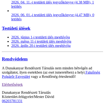
2026. 04. 11.-i testületi ülés jegyzőkönyve (4.38 MB), 1
letöltés
2026. 06. 01.-i testületi ülés jegyzőkönyve (4.47 MB), 0
letöltés
Testületi ülések
2026. június 1-i testületi ülés meghívója
2026. május 11-i testületi ülés meghívója
2026. ápilis 20-i testületi ülés meghívója
Rendvédelem
A Dunakanyar Rendészeti Társulás nem minden hétvégén ad
szolgálatot, ilyen esetekben (az eset ismeretében) a helyi
Faluőrség
Polgárőr Egyesület
vagy a Rendőrség értesítendő!
Elérhetőségek
Dunakanyar Rendészeti Társulás
Közterület-felügyelet/Mester Dávid
06203781331