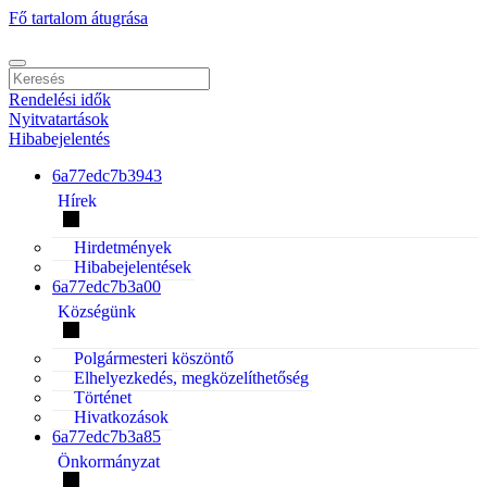
Fő tartalom átugrása
Rendelési idők
Nyitvatartások
Hibabejelentés
6a77edc7b3943
Hírek
Hirdetmények
Hibabejelentések
6a77edc7b3a00
Községünk
Polgármesteri köszöntő
Elhelyezkedés, megközelíthetőség
Történet
Hivatkozások
6a77edc7b3a85
Önkormányzat