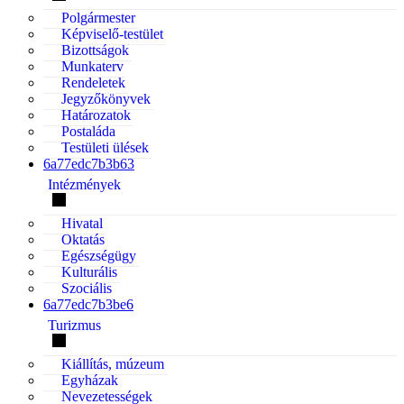
Polgármester
Képviselő-testület
Bizottságok
Munkaterv
Rendeletek
Jegyzőkönyvek
Határozatok
Postaláda
Testületi ülések
6a77edc7b3b63
Intézmények
Hivatal
Oktatás
Egészségügy
Kulturális
Szociális
6a77edc7b3be6
Turizmus
Kiállítás, múzeum
Egyházak
Nevezetességek