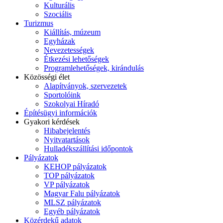
Kulturális
Szociális
Turizmus
Kiállítás, múzeum
Egyházak
Nevezetességek
Étkezési lehetőségek
Programlehetőségek, kirándulás
Közösségi élet
Alapítványok, szervezetek
Sportolóink
Szokolyai Híradó
Építésügyi információk
Gyakori kérdések
Hibabejelentés
Nyitvatartások
Hulladékszállítási időpontok
Pályázatok
KEHOP pályázatok
TOP pályázatok
VP pályázatok
Magyar Falu pályázatok
MLSZ pályázatok
Egyéb pályázatok
Közérdekű adatok