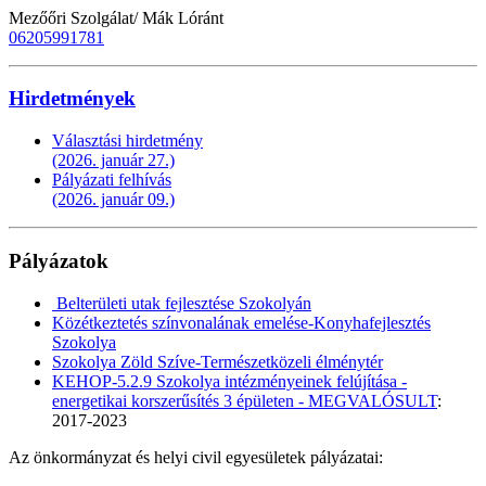
Mezőőri Szolgálat/ Mák Lóránt
06205991781
Hirdetmények
Választási hirdetmény
(2026. január 27.)
Pályázati felhívás
(2026. január 09.)
Pályázatok
Belterületi utak fejlesztése Szokolyán
Közétkeztetés színvonalának emelése-Konyhafejlesztés
Szokolya
Szokolya Zöld Szíve-Természetközeli élménytér
KEHOP-5.2.9 Szokolya intézményeinek felújítása -
energetikai korszerűsítés 3 épületen - MEGVALÓSULT
:
2017-2023
Az önkormányzat és helyi civil egyesületek pályázatai: