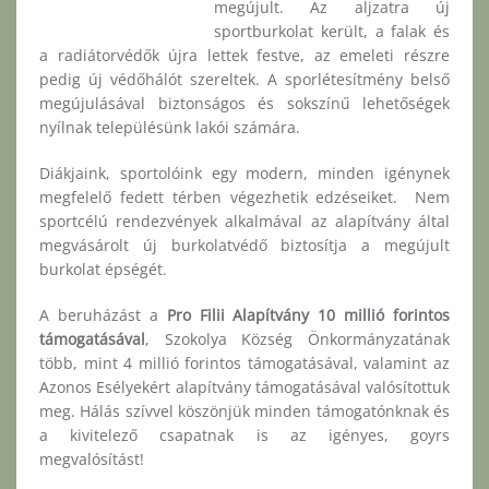
megújult. Az aljzatra új
sportburkolat került, a falak és
a radiátorvédők újra lettek festve, az emeleti részre
pedig új védőhálót szereltek. A sporlétesítmény belső
megújulásával biztonságos és sokszínű lehetőségek
nyílnak településünk lakói számára.
Diákjaink, sportolóink egy modern, minden igénynek
megfelelő fedett térben végezhetik edzéseiket. Nem
sportcélú rendezvények alkalmával az alapítvány által
megvásárolt új burkolatvédő biztosítja a megújult
burkolat épségét.
A beruházást a
Pro Filii Alapítvány 10 millió forintos
támogatásával
, Szokolya Község Önkormányzatának
több, mint 4 millió forintos támogatásával, valamint az
Azonos Esélyekért alapítvány támogatásával valósítottuk
meg. Hálás szívvel köszönjük minden támogatónknak és
a kivitelező csapatnak is az igényes, goyrs
megvalósítást!