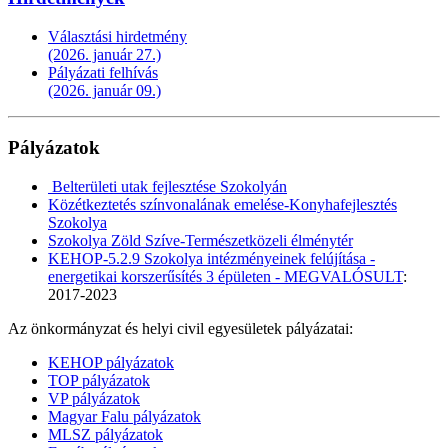
Választási hirdetmény
(2026. január 27.)
Pályázati felhívás
(2026. január 09.)
Pályázatok
Belterületi utak fejlesztése Szokolyán
Közétkeztetés színvonalának emelése-Konyhafejlesztés
Szokolya
Szokolya Zöld Szíve-Természetközeli élménytér
KEHOP-5.2.9 Szokolya intézményeinek felújítása -
energetikai korszerűsítés 3 épületen - MEGVALÓSULT
:
2017-2023
Az önkormányzat és helyi civil egyesületek pályázatai:
KEHOP pályázatok
TOP pályázatok
VP pályázatok
Magyar Falu pályázatok
MLSZ pályázatok