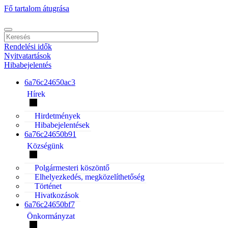
Fő tartalom átugrása
Rendelési idők
Nyitvatartások
Hibabejelentés
6a76c24650ac3
Hírek
Hirdetmények
Hibabejelentések
6a76c24650b91
Községünk
Polgármesteri köszöntő
Elhelyezkedés, megközelíthetőség
Történet
Hivatkozások
6a76c24650bf7
Önkormányzat