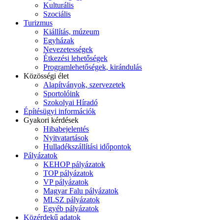
Kulturális
Szociális
Turizmus
Kiállítás, múzeum
Egyházak
Nevezetességek
Étkezési lehetőségek
Programlehetőségek, kirándulás
Közösségi élet
Alapítványok, szervezetek
Sportolóink
Szokolyai Híradó
Építésügyi információk
Gyakori kérdések
Hibabejelentés
Nyitvatartások
Hulladékszállítási időpontok
Pályázatok
KEHOP pályázatok
TOP pályázatok
VP pályázatok
Magyar Falu pályázatok
MLSZ pályázatok
Egyéb pályázatok
Közérdekű adatok