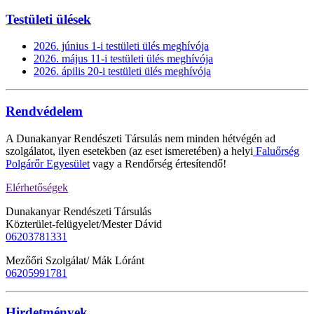
Testületi ülések
2026. június 1-i testületi ülés meghívója
2026. május 11-i testületi ülés meghívója
2026. ápilis 20-i testületi ülés meghívója
Rendvédelem
A Dunakanyar Rendészeti Társulás nem minden hétvégén ad
szolgálatot, ilyen esetekben (az eset ismeretében) a helyi
Faluőrség
Polgárőr Egyesület
vagy a Rendőrség értesítendő!
Elérhetőségek
Dunakanyar Rendészeti Társulás
Közterület-felügyelet/Mester Dávid
06203781331
Mezőőri Szolgálat/ Mák Lóránt
06205991781
Hirdetmények