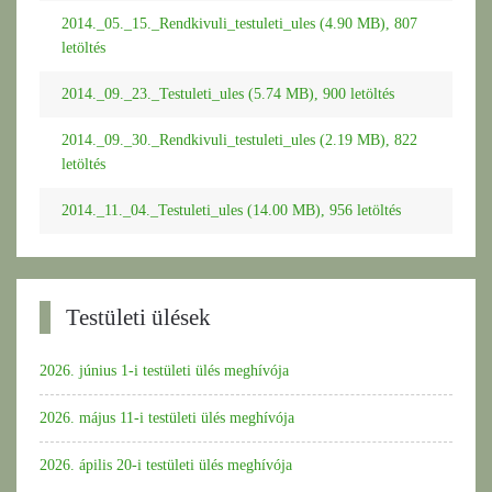
2014._05._15._Rendkivuli_testuleti_ules (4.90 MB), 807
letöltés
2014._09._23._Testuleti_ules (5.74 MB), 900 letöltés
2014._09._30._Rendkivuli_testuleti_ules (2.19 MB), 822
letöltés
2014._11._04._Testuleti_ules (14.00 MB), 956 letöltés
Testületi ülések
2026. június 1-i testületi ülés meghívója
2026. május 11-i testületi ülés meghívója
2026. ápilis 20-i testületi ülés meghívója