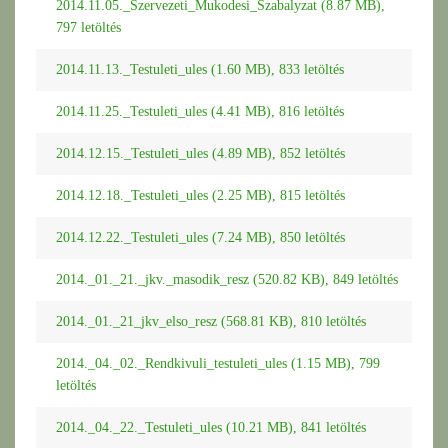
2014.11.05._Szervezeti_Mukodesi_Szabalyzat (8.87 MB),
797 letöltés
2014.11.13._Testuleti_ules (1.60 MB), 833 letöltés
2014.11.25._Testuleti_ules (4.41 MB), 816 letöltés
2014.12.15._Testuleti_ules (4.89 MB), 852 letöltés
2014.12.18._Testuleti_ules (2.25 MB), 815 letöltés
2014.12.22._Testuleti_ules (7.24 MB), 850 letöltés
2014._01._21._jkv._masodik_resz (520.82 KB), 849 letöltés
2014._01._21_jkv_elso_resz (568.81 KB), 810 letöltés
2014._04._02._Rendkivuli_testuleti_ules (1.15 MB), 799
letöltés
2014._04._22._Testuleti_ules (10.21 MB), 841 letöltés