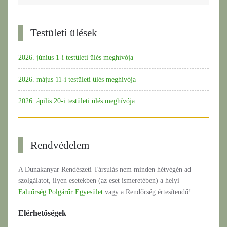
Testületi ülések
2026. június 1-i testületi ülés meghívója
2026. május 11-i testületi ülés meghívója
2026. ápilis 20-i testületi ülés meghívója
Rendvédelem
A Dunakanyar Rendészeti Társulás nem minden hétvégén ad
szolgálatot, ilyen esetekben (az eset ismeretében) a helyi
Faluőrség Polgárőr Egyesület
vagy a Rendőrség értesítendő!
Elérhetőségek