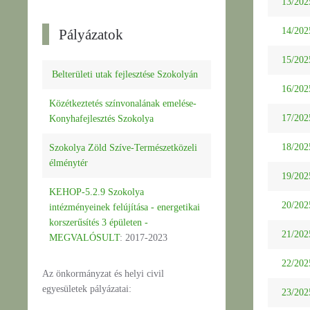
13/2025
14/2025
Pályázatok
15/2025
Belterületi utak fejlesztése Szokolyán
16/2025
Közétkeztetés színvonalának emelése-
17/2025
Konyhafejlesztés Szokolya
18/2025
Szokolya Zöld Szíve-Természetközeli
élménytér
19/2025
KEHOP-5.2.9 Szokolya
20/2025
intézményeinek felújítása - energetikai
korszerűsítés 3 épületen -
21/2025
MEGVALÓSULT
: 2017-2023
22/2025
Az önkormányzat és helyi civil
egyesületek pályázatai:
23/2025