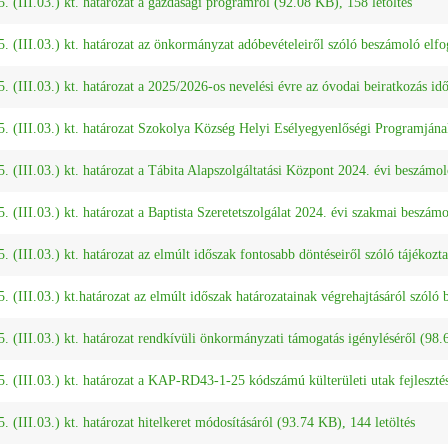
. (III.03.) kt. határozat a gazdasági programról (92.08 KB), 158 letöltés
. (III.03.) kt. határozat az önkormányzat adóbevételeiről szóló beszámoló elfo
. (III.03.) kt. határozat a 2025/2026-os nevelési évre az óvodai beiratkozás i
. (III.03.) kt. határozat Szokolya Község Helyi Esélyegyenlőségi Programjának
. (III.03.) kt. határozat a Tábita Alapszolgáltatási Központ 2024. évi beszámo
. (III.03.) kt. határozat a Baptista Szeretetszolgálat 2024. évi szakmai beszám
. (III.03.) kt. határozat az elmúlt időszak fontosabb döntéseiről szóló tájékozt
. (III.03.) kt.határozat az elmúlt időszak határozatainak végrehajtásáról szóló
. (III.03.) kt. határozat rendkívüli önkormányzati támogatás igényléséről (98.
. (III.03.) kt. határozat a KAP-RD43-1-25 kódszámú külterületi utak fejleszté
. (III.03.) kt. határozat hitelkeret módosításáról (93.74 KB), 144 letöltés