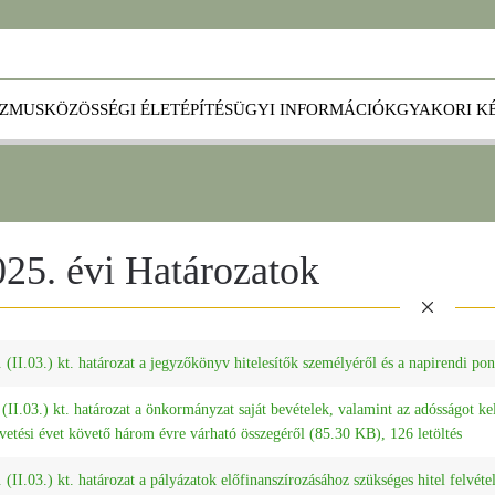
IZMUS
KÖZÖSSÉGI ÉLET
ÉPÍTÉSÜGYI INFORMÁCIÓK
GYAKORI K
25. évi Határozatok
 (II.03.) kt. határozat a jegyzőkönyv hitelesítők személyéről és a napirendi po
(II.03.) kt. határozat a önkormányzat saját bevételek, valamint az adósságot kel
vetési évet követő három évre várható összegéről (85.30 KB), 126 letöltés
 (II.03.) kt. határozat a pályázatok előfinanszírozásához szükséges hitel felvéte