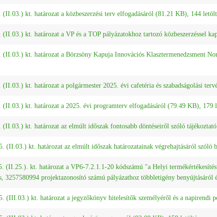
 (II.03.) kt. határozat a közbeszerzési terv elfogadásáról (81.21 KB), 144 letölt
 (II.03.) kt. határozat a VP és a TOP pályázatokhoz tartozó közbeszerzéssel ka
. (II.03.) kt. határozat a Börzsöny Kapuja Innovációs Klasztermenedzsment No
 (II.03.) kt. határozat a polgármester 2025. évi cafetéria és szabadságolási ter
 (II.03.) kt. határozat a 2025. évi programterv elfogadásáról (79.49 KB), 179 l
 (II.03.) kt. határozat az elmúlt időszak fontosabb döntéseiről szóló tájékoztat
. (II.03.) kt. határozat az elmúlt időszak határozatainak végrehajtásáról szóló
. (II.25.). kt. határozat a VP6-7.2.1.1-20 kódszámú "a Helyi termékértékesítést 
ás, 3257580994 projektazonosító számú pályázathoz többletigény benyújtásáról 
. (III.03.) kt. határozat a jegyzőkönyv hitelesítők személyéről és a napirendi 