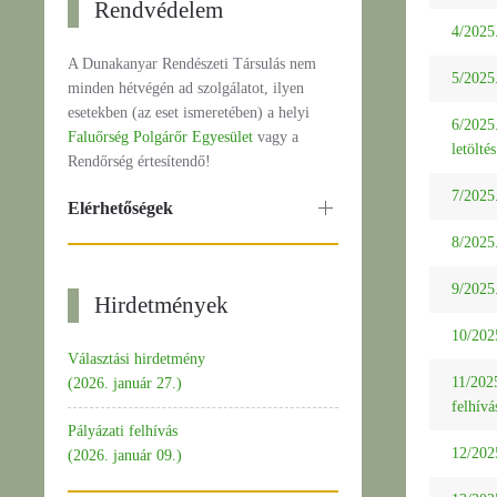
Rendvédelem
4/2025.
A Dunakanyar Rendészeti Társulás nem
5/2025.
minden hétvégén ad szolgálatot, ilyen
esetekben (az eset ismeretében) a helyi
6/2025
Faluőrség Polgárőr Egyesület
vagy a
letöltés
Rendőrség értesítendő!
7/2025.
Elérhetőségek
8/2025.
9/2025.
Hirdetmények
10/2025
Választási hirdetmény
11/2025
(2026. január 27.)
felhív
Pályázati felhívás
12/2025
(2026. január 09.)