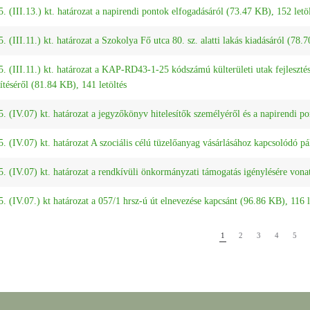
. (III.13.) kt. határozat a napirendi pontok elfogadásáról (73.47 KB), 152 letö
. (III.11.) kt. határozat a Szokolya Fő utca 80. sz. alatti lakás kiadásáról (78.
. (III.11.) kt. határozat a KAP-RD43-1-25 kódszámú külterületi utak fejlesztése
ítéséről (81.84 KB), 141 letöltés
. (IV.07) kt. határozat a jegyzőkönyv hitelesítők személyéről és a napirendi po
. (IV.07) kt. határozat A szociális célú tüzelőanyag vásárlásához kapcsolódó pá
. (IV.07) kt. határozat a rendkívüli önkormányzati támogatás igénylésére vona
. (IV.07.) kt határozat a 057/1 hrsz-ú út elnevezése kapcsánt (96.86 KB), 116 l
1
2
3
4
5