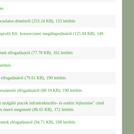
és
pcsolatos döntésről (253.24 KB), 153 letöltés
nprofit Kft. konzorciumi megállapodásáról (125.04 KB), 149
vének elfogadásáról (77.78 KB), 162 letöltés
etöltés
ó elfogadásáról (79.61 KB), 190 letöltés
 beszámoló elfogadásáról (80.19 KB), 190 letöltés
szolgáló piacok infrastrukturális- és eszköz fejlesztése" című
és önerő megemelé (86.65 KB), 172 letöltés
pontok elfogadásáról (94.71 KB), 168 letöltés