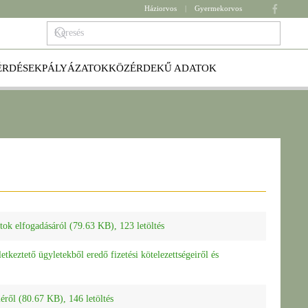
Háziorvos
|
Gyermekorvos
ÉRDÉSEK
PÁLYÁZATOK
KÖZÉRDEKŰ ADATOK
ntok elfogadásáról (79.63 KB), 123 letöltés
etkeztető ügyletekből eredő fizetési kötelezettségeiről és
léről (80.67 KB), 146 letöltés