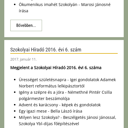
Ökumenikus imahét Szokolyán - Marosi Jánosné
írása
Bővebben...
Szokolyai Híradó 2016. évi 6. szám
2017. január 11.
Megjelent a Szokolyai Híradó 2016. évi 6. száma
Ürességet születésnapra - Igei gondolatok Adamek
Norbert református lelkipásztortól
Igény a szépre és a jóra - Némethné Pintér Csilla
polgármester beszámolója
Advent és karácsony - képek és gondolatok
Egy igazi mese - Bella Lászó írása
Milyen lesz Szokolya? - Beszélgetés Jánosi Jánossal,
Szokolya Ybl-díjas főépítészével