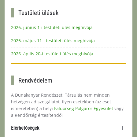
Bővebben...
Testületi ülések
2026. június 1-i testületi ülés meghívója
2026. május 11-i testületi ülés meghívója
2026. ápilis 20-i testületi ülés meghívója
Rendvédelem
A Dunakanyar Rendészeti Társulás nem minden
hétvégén ad szolgálatot, ilyen esetekben (az eset
ismeretében) a helyi
Faluőrség Polgárőr Egyesület
vagy
a Rendőrség értesítendő!
Elérhetőségek