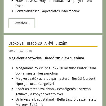
Hatvan éve Szokolyán tanultak - Dr. Ipolyi Ferenc
írása
Lomtalanítással kapcsolatos információk
Bővebben...
Szokolyai Híradó 2017. évi 1. szám
2017. március 19.
Megjelent a Szokolyai Híradó 2017. évi 1. száma
Mozgalmas év elé nézünk - Némethné Pintér Csilla
polgármester beszámolója
Megkérdeztük az alpolgármestert - Révúti Norbert
riportja Lucza Gergellyel
Közétkeztetés Szokolyán - Beszélgetés Kosztyán
Attilával, a konyha vezetőjével
Új lelkész a baptistáknál - Bella László beszélgetett
Merényi Zoltánnal