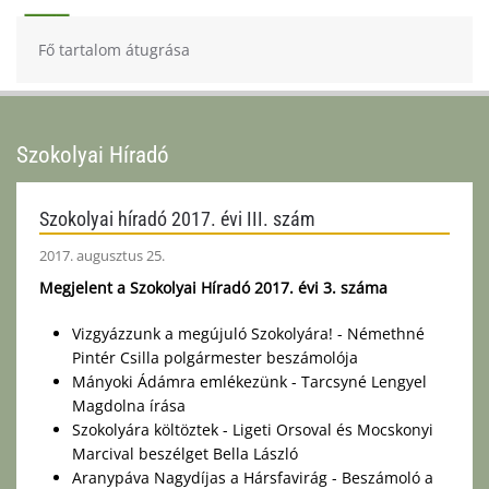
Fő tartalom átugrása
Szokolyai Híradó
Szokolyai híradó 2017. évi III. szám
2017. augusztus 25.
Megjelent a Szokolyai Híradó 2017. évi 3. száma
Vizgyázzunk a megújuló Szokolyára! - Némethné
Pintér Csilla polgármester beszámolója
Mányoki Ádámra emlékezünk - Tarcsyné Lengyel
Magdolna írása
Szokolyára költöztek - Ligeti Orsoval és Mocskonyi
Marcival beszélget Bella László
Aranypáva Nagydíjas a Hársfavirág - Beszámoló a