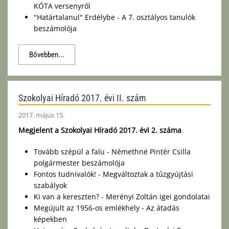
KÓTA versenyről
"Határtalanul" Erdélybe - A 7. osztályos tanulók
beszámolója
Bővebben...
Szokolyai Híradó 2017. évi II. szám
2017. május 15.
Megjelent a Szokolyai Híradó 2017. évi 2. száma
Tovább szépül a falu - Némethné Pintér Csilla
polgármester beszámolója
Fontos tudnivalók! - Megváltoztak a tűzgyújtási
szabályok
Ki van a kereszten? - Merényi Zoltán igei gondolatai
Megújult az 1956-os emlékhely - Az átadás
képekben