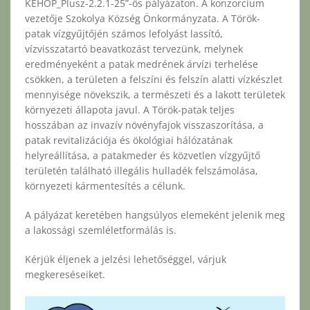
KEHOP_Plusz-2.2.1-25”-ös pályázaton. A konzorcium
vezetője Szokolya Község Önkormányzata. A Török-
patak vízgyűjtőjén számos lefolyást lassító,
vízvisszatartó beavatkozást tervezünk, melynek
eredményeként a patak medrének árvízi terhelése
csökken, a területen a felszíni és felszín alatti vízkészlet
mennyisége növekszik, a természeti és a lakott területek
környezeti állapota javul. A Török-patak teljes
hosszában az invazív növényfajok visszaszorítása, a
patak revitalizációja és ökológiai hálózatának
helyreállítása, a patakmeder és közvetlen vízgyűjtő
területén található illegális hulladék felszámolása,
környezeti kármentesítés a célunk.
A pályázat keretében hangsúlyos elemeként jelenik meg
a lakossági szemléletformálás is.
Kérjük éljenek a jelzési lehetőséggel, várjuk
megkereséseiket.