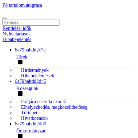
Fő tartalom átugrása
Rendelési idők
Nyitvatartások
Hibabejelentés
6a79babdd2c7c
Hírek
Hirdetmények
Hibabejelentések
6a79babdd2d45
Községünk
Polgármesteri köszöntő
Elhelyezkedés, megközelíthetőség
Történet
Hivatkozások
6a79babdd2db0
Önkormányzat