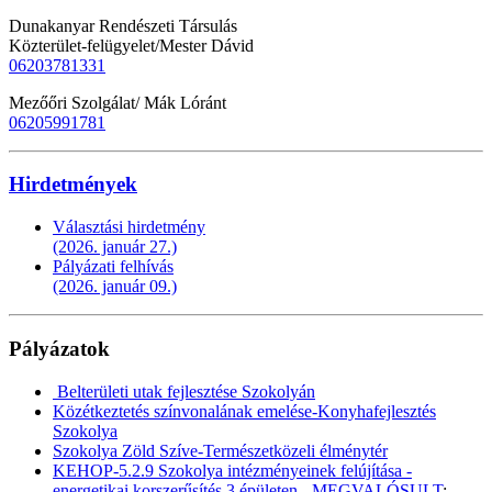
Dunakanyar Rendészeti Társulás
Közterület-felügyelet/Mester Dávid
06203781331
Mezőőri Szolgálat/ Mák Lóránt
06205991781
Hirdetmények
Választási hirdetmény
(2026. január 27.)
Pályázati felhívás
(2026. január 09.)
Pályázatok
Belterületi utak fejlesztése Szokolyán
Közétkeztetés színvonalának emelése-Konyhafejlesztés
Szokolya
Szokolya Zöld Szíve-Természetközeli élménytér
KEHOP-5.2.9 Szokolya intézményeinek felújítása -
energetikai korszerűsítés 3 épületen - MEGVALÓSULT
: