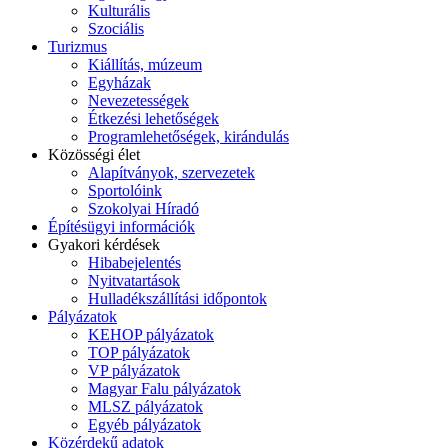
Kulturális
Szociális
Turizmus
Kiállítás, múzeum
Egyházak
Nevezetességek
Étkezési lehetőségek
Programlehetőségek, kirándulás
Közösségi élet
Alapítványok, szervezetek
Sportolóink
Szokolyai Híradó
Építésügyi információk
Gyakori kérdések
Hibabejelentés
Nyitvatartások
Hulladékszállítási időpontok
Pályázatok
KEHOP pályázatok
TOP pályázatok
VP pályázatok
Magyar Falu pályázatok
MLSZ pályázatok
Egyéb pályázatok
Közérdekű adatok