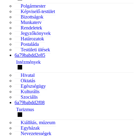
Polgármester
Képviselő-testület
Bizottságok
Munkaterv
Rendeletek
Jegyzőkönyvek
Határozatok
Postaláda
Testületi ülések
6a79babdd2e85
Intézmények
Hivatal
Oktatás
Egészségügy
Kulturális
Szociális
6a79babdd2f08
Turizmus
Kiállítás, múzeum
Egyházak
Nevezetességek