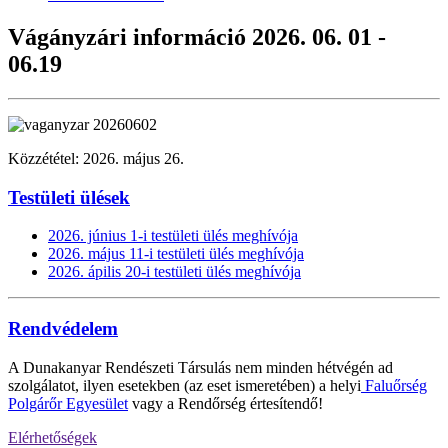
Vágányzári információ 2026. 06. 01 -
06.19
Közzététel: 2026. május 26.
Testületi ülések
2026. június 1-i testületi ülés meghívója
2026. május 11-i testületi ülés meghívója
2026. ápilis 20-i testületi ülés meghívója
Rendvédelem
A Dunakanyar Rendészeti Társulás nem minden hétvégén ad
szolgálatot, ilyen esetekben (az eset ismeretében) a helyi
Faluőrség
Polgárőr Egyesület
vagy a Rendőrség értesítendő!
Elérhetőségek