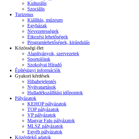
Kulturális
Szociális
Turizmus
Kiállítás, múzeum
Egyházak
Nevezetességek
Étkezési lehetőségek
Programlehetőségek, kirándulás
Közösségi élet
Alapítványok, szervezetek
Sportolóink
Szokolyai Híradó
Építésügyi információk
Gyakori kérdések
Hibabejelentés
Nyitvatartások
Hulladékszállítási időpontok
Pályázatok
KEHOP pályázatok
TOP pályázatok
VP pályázatok
Magyar Falu pályázatok
MLSZ pályázatok
Egyéb pályázatok
Közérdekű adatok